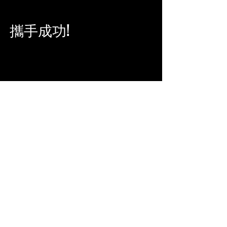
攜手成功!
辦公室
香港 | 澳門 | 吉隆坡 | 台北
​總部: 馬來西亞吉隆坡敦拉薩路199號 G
Tower 23樓 23-13室